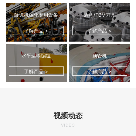
隧道机械化专用设备
盾构/TBM刀具
了解产品 >
了解产品 >
水平运输编组
顶管机
了解产品 >
了解产品 >
视频动态
VIDEO