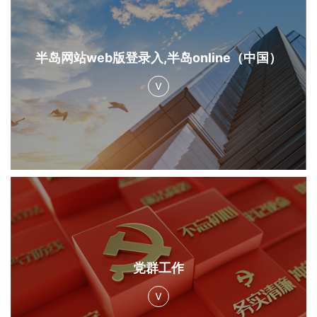
半岛网站web版登录入,半岛online（中国）
党群工作