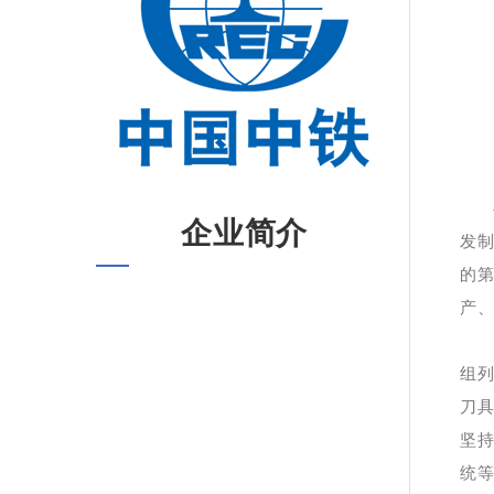
企业简介
发制
的第
产
设
组列
刀具
坚
统等