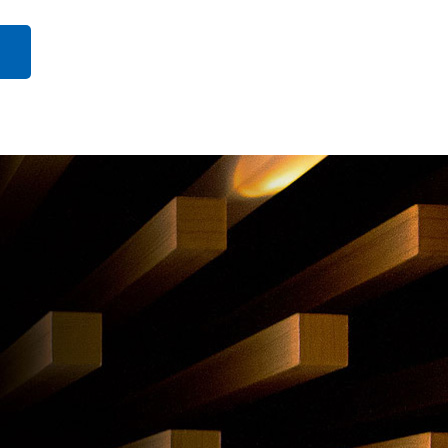
奖项80余项，现有专利221项、软件著作权4
、隧道成套化装备、智慧矿山装备等方向进行新产
、拱锚一体台车、国内首台套极端工况、超大坡
化、轻量化、定制化研制出了智能型三臂凿岩台
等新产品，企业产品线进一步得到丰富和扩展。
点培育头雁企业、河南省“专精特新”中小企
权优势企业、河南省环保绩效考核A级企业。公
域，已先后为全国40余个城市以及上百个项目提
超40%，稳居国内行业第一梯队。核心产品先后
尼西亚、埃塞俄比亚、格鲁吉亚、卡塔尔、波
高度认可和好评。