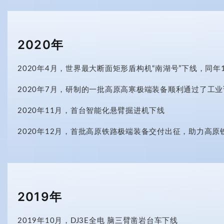
2020年
2020年4月，世界最大断面矩形盾构机“南湖号”下线，同年
2020年7月，研制的一批高原高寒极端装备顺利通过了工
2020年11月，首台智能化悬臂掘进机下线
2020年12月，首批高原铁路极端装备交付出征，助力高原
2019年
2019年10月，DJ3E全电 脑三臂凿岩台车下线