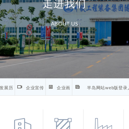
走进我们
国）
ABOUT US
发展历
企业宣传
企业画
半岛网站web版登录入,
程
片
册
国）