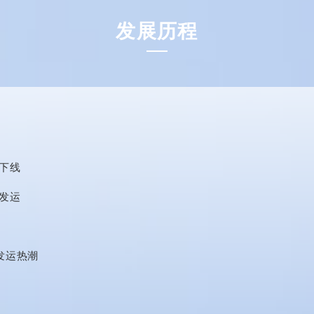
发展历程
下线
发运
发运热潮