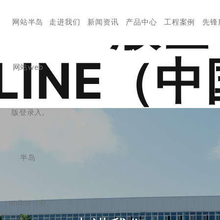
WEB版登
网站半岛
走进我们
新闻资讯
产品中心
工程案例
先锋
LINE（
网站web
版登录入,
半岛
online（中