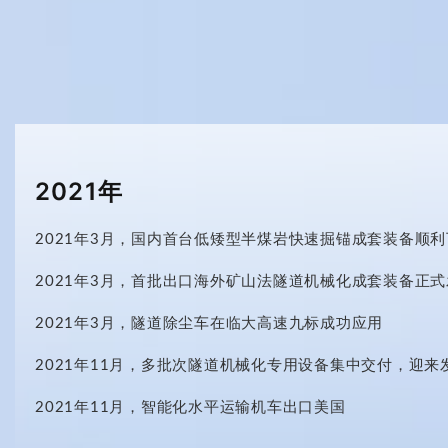
2021年
2021年3月，国内首台低矮型半煤岩快速掘锚成套装备顺利
2021年3月，首批出口海外矿山法隧道机械化成套装备正式
2021年3月，隧道除尘车在临大高速九标成功应用
2021年11月，多批次隧道机械化专用设备集中交付，迎来
2021年11月，智能化水平运输机车出口美国