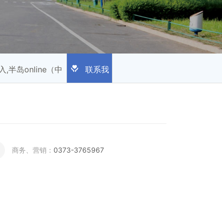
半岛online（中
联系我
们
半岛网站web版登录入,半岛online（中国） >联系我们
商务、营销：
0373-3765967