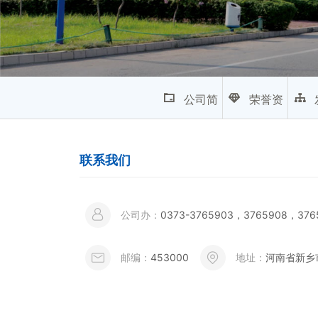
公司简
荣誉资
介
质
联系我们
公司办：
0373-3765903，3765908，376
邮编：
453000
地址：
河南省新乡