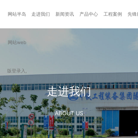
岛online（中国）
网站半岛
走进我们
新闻资讯
产品中心
工程案例
先锋
网站web
版登录入,
走进我们
半岛
ABOUT US
online（中