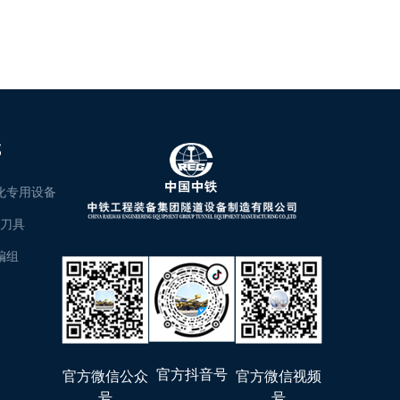
城
化专用设备
M刀具
编组
官方抖音号
官方微信公众
官方微信视频
号
号