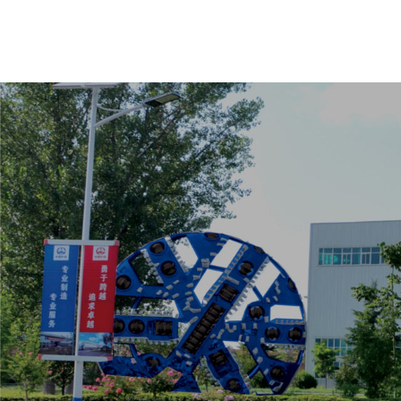
半岛网站web版登录入,半