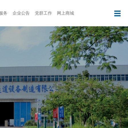
服务
企业公告
党群工作
网上商城