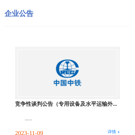
企业公告
竞争性谈判公告（专用设备及水平运输外协劳务服务）
......
详情 +
2023-11-09