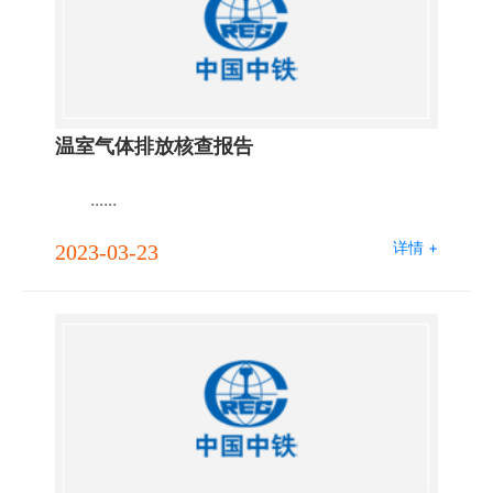
温室气体排放核查报告
......
详情 +
2023-03-23