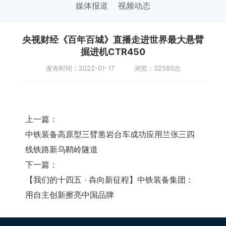
媒体报道
视频动态
央视财经《百年百城》直播走进世界最大悬臂
掘进机CTR450
发布时间：2022-01-17 浏览：32580次
上一篇：
中铁装备高原型三臂凿岩台车成功应用兰张三四
线铁路新乌鞘岭隧道
下一篇：
【我们的十四五 · 犇向新征程】中铁装备集团：
用自主创新擦亮中国品牌