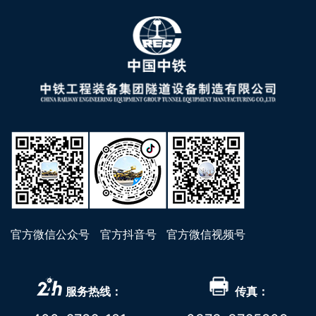
官方微信公众号
官方抖音号
官方微信视频号
服务热线：
传真：