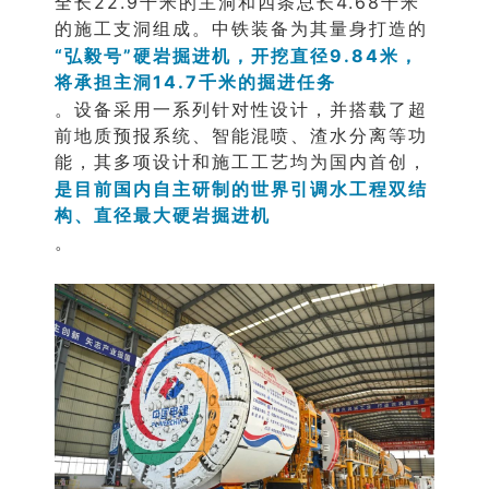
全长22.9千米的主洞和四条总长4.68千米
的施工支洞组成。中铁装备为其量身打造的
“弘毅号”硬岩掘进机，开挖直径9.84米，
将承担主洞14.7千米的掘进任务
。设备采用一系列针对性设计，并搭载了超
前地质预报系统、智能混喷、渣水分离等功
能，其多项设计和施工工艺均为国内首创，
是目前国内自主研制的世界引调水工程双结
构、直径最大硬岩掘进机
。