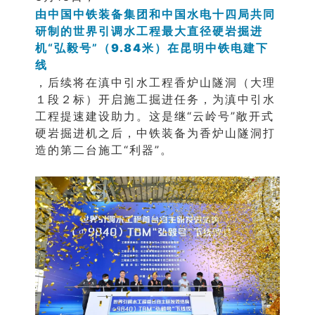
由中国中铁装备集团和中国水电十四局共同
研制的世界引调水工程最大直径硬岩掘进
机“弘毅号”
（9.84米）
在昆明中铁电建下
线
，后续将在滇中引水工程香炉山隧洞（大理
１段２标）开启施工掘进任务，为滇中引水
工程提速建设助力。这是继“云岭号”敞开式
硬岩掘进机之后，中铁装备为香炉山隧洞打
造的第二台施工“利器”。