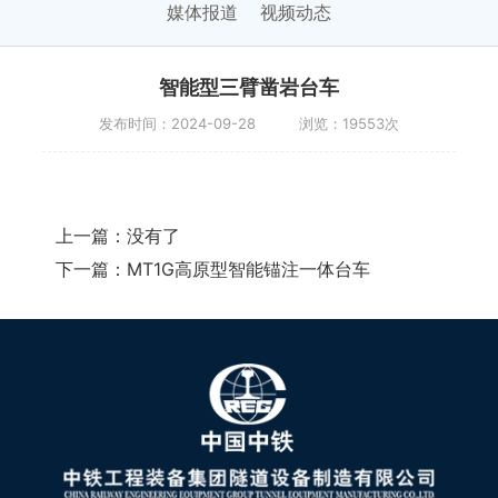
媒体报道
视频动态
智能型三臂凿岩台车
发布时间：2024-09-28 浏览：19553次
上一篇：
没有了
下一篇：
MT1G高原型智能锚注一体台车